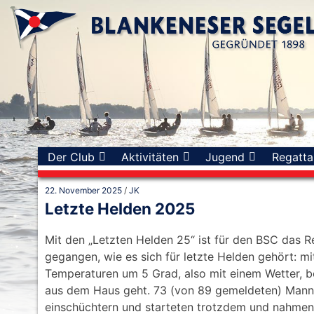
Skip
to
content
Der Club
Aktivitäten
Jugend
Regatta
22. November 2025
/
JK
Letzte Helden 2025
Mit den „Letzten Helden 25“ ist für den BSC das 
gegangen, wie es sich für letzte Helden gehört: m
Temperaturen um 5 Grad, also mit einem Wetter, be
aus dem Haus geht. 73 (von 89 gemeldeten) Mannsc
einschüchtern und starteten trotzdem und nahmen 