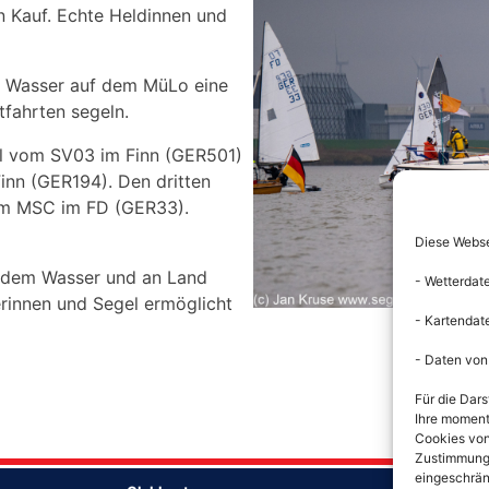
 Kauf. Echte Heldinnen und
r Wasser auf dem MüLo eine
tfahrten segeln.
l vom SV03 im Finn (GER501)
inn (GER194). Den dritten
vom MSC im FD (GER33).
Diese Websei
uf dem Wasser und an Land
- Wetterdat
erinnen und Segel ermöglicht
- Kartendat
- Daten von
Für die Dars
Ihre moment
Cookies von
Zustimmung n
eingeschrän