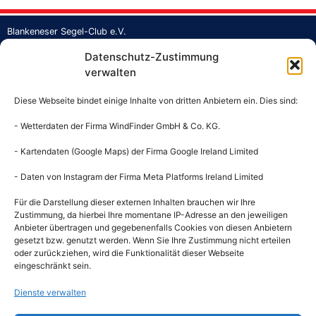
Blankeneser Segel-Club e.V.
Strandweg 1a
Datenschutz-Zustimmung
Jollenhafen Blankenese
verwalten
22587 Hamburg
Tel.: +49 40 862373
Diese Webseite bindet einige Inhalte von dritten Anbietern ein. Dies sind:
Fax: +49 40 860397
Mail:
buero@bsc-hamburg.de
- Wetterdaten der Firma WindFinder GmbH & Co. KG.
- Kartendaten (Google Maps) der Firma Google Ireland Limited
Geschäftsstelle
Mo: 13 – 18 Uhr
- Daten von Instagram der Firma Meta Platforms Ireland Limited
Mi: 13 – 18 Uhr
Fr: 9 – 12 Uhr
Für die Darstellung dieser externen Inhalten brauchen wir Ihre
Zustimmung, da hierbei Ihre momentane IP-Adresse an den jeweiligen
Gastronomie
Anbieter übertragen und gegebenenfalls Cookies von diesen Anbietern
Mo. bis So. von 12 – 22 Uhr
gesetzt bzw. genutzt werden. Wenn Sie Ihre Zustimmung nicht erteilen
kein Ruhetag
oder zurückziehen, wird die Funktionalität dieser Webseite
eingeschränkt sein.
Clubkonto
Blankeneser Segel-Club e.V.
Dienste verwalten
IBAN: DE14200505501265109379