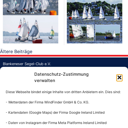
Beitragsnavigation
Ältere Beiträge
Blankeneser Segel-Club e.V.
Strandweg 1a
Datenschutz-Zustimmung
Jollenhafen Blankenese
verwalten
22587 Hamburg
Tel.: +49 40 862373
Diese Webseite bindet einige Inhalte von dritten Anbietern ein. Dies sind:
Fax: +49 40 860397
Mail:
buero@bsc-hamburg.de
- Wetterdaten der Firma WindFinder GmbH & Co. KG.
- Kartendaten (Google Maps) der Firma Google Ireland Limited
Geschäftsstelle
Mo: 13 – 18 Uhr
- Daten von Instagram der Firma Meta Platforms Ireland Limited
Mi: 13 – 18 Uhr