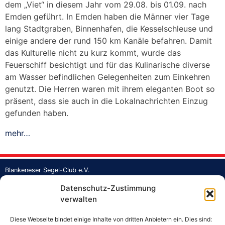
dem „Viet“ in diesem Jahr vom 29.08. bis 01.09. nach
Emden geführt. In Emden haben die Männer vier Tage
lang Stadtgraben, Binnenhafen, die Kesselschleuse und
einige andere der rund 150 km Kanäle befahren. Damit
das Kulturelle nicht zu kurz kommt, wurde das
Feuerschiff besichtigt und für das Kulinarische diverse
am Wasser befindlichen Gelegenheiten zum Einkehren
genutzt. Die Herren waren mit ihrem eleganten Boot so
präsent, dass sie auch in die Lokalnachrichten Einzug
gefunden haben.
„Städtetour
mehr…
der
Altherren
Ruxmannschaft“
Blankeneser Segel-Club e.V.
Strandweg 1a
Datenschutz-Zustimmung
Jollenhafen Blankenese
verwalten
22587 Hamburg
Tel.: +49 40 862373
Diese Webseite bindet einige Inhalte von dritten Anbietern ein. Dies sind:
Fax: +49 40 860397