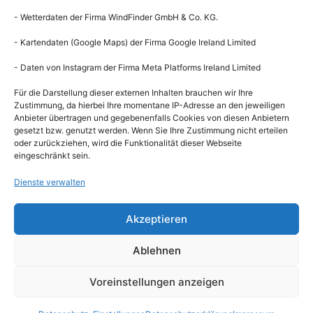
Mail:
buero@bsc-hamburg.de
- Wetterdaten der Firma WindFinder GmbH & Co. KG.
- Kartendaten (Google Maps) der Firma Google Ireland Limited
Geschäftsstelle
Mo: 13 – 18 Uhr
- Daten von Instagram der Firma Meta Platforms Ireland Limited
Mi: 13 – 18 Uhr
Fr: 9 – 12 Uhr
Für die Darstellung dieser externen Inhalten brauchen wir Ihre
Gastronomie
Zustimmung, da hierbei Ihre momentane IP-Adresse an den jeweiligen
Anbieter übertragen und gegebenenfalls Cookies von diesen Anbietern
Mo. bis So. von 12 – 22 Uhr
gesetzt bzw. genutzt werden. Wenn Sie Ihre Zustimmung nicht erteilen
kein Ruhetag
oder zurückziehen, wird die Funktionalität dieser Webseite
eingeschränkt sein.
Clubkonto
Blankeneser Segel-Club e.V.
Dienste verwalten
IBAN: DE14200505501265109379
Regattakonto
Akzeptieren
Blankeneser Segel-Club e.V.
IBAN: DE92200505501265135135
Ablehnen
Anfahrt zum BSC
Voreinstellungen anzeigen
Impressum
Datenschutzerklärung
Datenschutz-Einstellungen