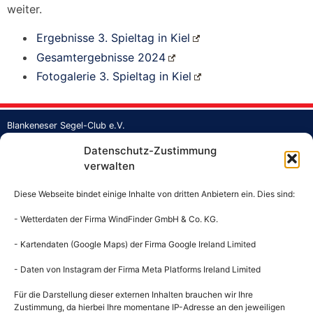
weiter.
Ergebnisse 3. Spieltag in Kiel
Gesamtergebnisse 2024
Fotogalerie 3. Spieltag in Kiel
Blankeneser Segel-Club e.V.
Strandweg 1a
Datenschutz-Zustimmung
Jollenhafen Blankenese
verwalten
22587 Hamburg
Tel.: +49 40 862373
Diese Webseite bindet einige Inhalte von dritten Anbietern ein. Dies sind:
Fax: +49 40 860397
Mail:
buero@bsc-hamburg.de
- Wetterdaten der Firma WindFinder GmbH & Co. KG.
- Kartendaten (Google Maps) der Firma Google Ireland Limited
Geschäftsstelle
Mo: 13 – 18 Uhr
- Daten von Instagram der Firma Meta Platforms Ireland Limited
Mi: 13 – 18 Uhr
Fr: 9 – 12 Uhr
Für die Darstellung dieser externen Inhalten brauchen wir Ihre
Zustimmung, da hierbei Ihre momentane IP-Adresse an den jeweiligen
Gastronomie