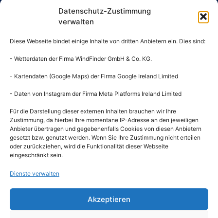
Strandweg 1a
Datenschutz-Zustimmung
Jollenhafen Blankenese
verwalten
22587 Hamburg
Tel.: +49 40 862373
Diese Webseite bindet einige Inhalte von dritten Anbietern ein. Dies sind:
Fax: +49 40 860397
Mail:
buero@bsc-hamburg.de
- Wetterdaten der Firma WindFinder GmbH & Co. KG.
- Kartendaten (Google Maps) der Firma Google Ireland Limited
Geschäftsstelle
Mo: 13 – 18 Uhr
- Daten von Instagram der Firma Meta Platforms Ireland Limited
Mi: 13 – 18 Uhr
Fr: 9 – 12 Uhr
Für die Darstellung dieser externen Inhalten brauchen wir Ihre
Gastronomie
Zustimmung, da hierbei Ihre momentane IP-Adresse an den jeweiligen
Anbieter übertragen und gegebenenfalls Cookies von diesen Anbietern
Mo. bis So. von 12 – 22 Uhr
gesetzt bzw. genutzt werden. Wenn Sie Ihre Zustimmung nicht erteilen
kein Ruhetag
oder zurückziehen, wird die Funktionalität dieser Webseite
eingeschränkt sein.
Clubkonto
Blankeneser Segel-Club e.V.
Dienste verwalten
IBAN: DE14200505501265109379
Regattakonto
Akzeptieren
Blankeneser Segel-Club e.V.
IBAN: DE92200505501265135135